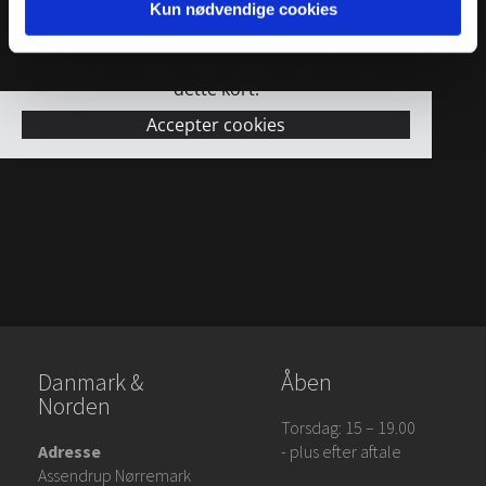
Kun nødvendige cookies
Accepter venligst marketingcookies for at se
dette kort.
Accepter cookies
Danmark &
Åben
Norden
Torsdag: 15 – 19.00
Adresse
- plus efter aftale
Assendrup Nørremark