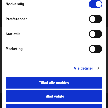
Nødvendig
Præferencer
Statistik
Restaurant
Åben
Remouladen
Marketing
Hver dag: 11.30 – 21
Adresse
Den Lille Brobygger kan
Stævnen 55
købes under 100 meter
7100 Vejle
Vis detaljer
fra den store skulptur
Rutevejledning
Tillad alle cookies
Tillad valgte