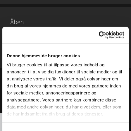
Åben
Fredag 15 – 19
Lørdag og søndag 12 – 16
Denne hjemmeside bruger cookies
Vi bruger cookies til at tilpasse vores indhold og
annoncer, til at vise dig funktioner til sociale medier og til
at analysere vores trafik. Vi deler også oplysninger om
din brug af vores hjemmeside med vores partnere inden
for sociale medier, annonceringspartnere og
analysepartnere. Vores partnere kan kombinere disse
Accepter venligst marketingcookies for at se
data med andre oplysninger, du har givet dem, eller som
dette kort.
de har indsamlet fra din brug af deres tjenester.
Accepter cookies
Samtykkevalg