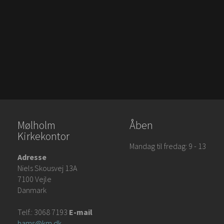
Mølholm
Åben
Kirkekontor
Mandag til fredag: 9 - 13
Adresse
Niels Skousvej 13A
7100 Vejle
Danmark
Telf.: 3068 7193
E-mail
hams@km.dk