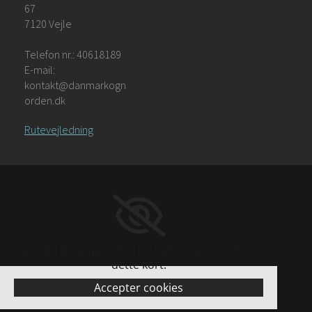
67
7120 Vejle
Telefon nr.: 40618189
E-mail:
kontakt@danmarkogn
orden.dk
Rutevejledning
Accepter venligst marketingcookies for at se
dette kort.
Accepter cookies